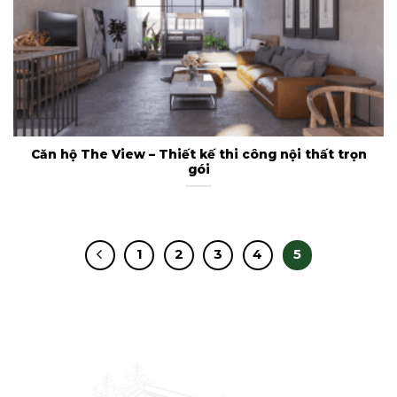
Căn hộ The View – Thiết kế thi công nội thất trọn
gói
1
2
3
4
5