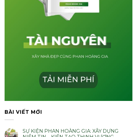
BÀI VIẾT MỚI
SỰ KIỆN PHAN HOÀNG GIA: XÂY DỰNG
NIỀM TIN – KIẾN TẠO THỊNH VƯỢNG