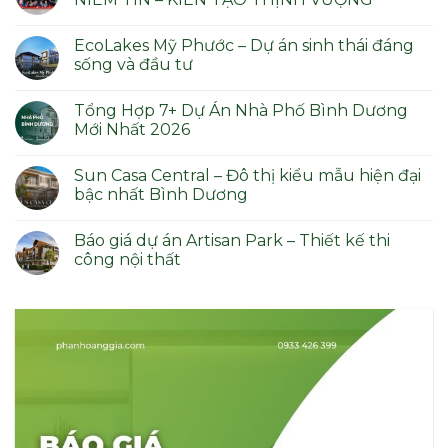
Không
có
EcoLakes Mỹ Phước – Dự án sinh thái đáng
bình
luận
sống và đầu tư
ở
SỰ
Không
KIỆN
có
Tổng Hợp 7+ Dự Án Nhà Phố Bình Dương
PHAN
bình
HOÀNG
luận
Mới Nhất 2026
GIA:
ở
XÂY
EcoLakes
Không
DỰNG
Mỹ
có
Sun Casa Central – Đô thị kiểu mẫu hiện đại
NIỀM
Phước
bình
TIN
–
luận
bậc nhất Bình Dương
–
Dự
ở
KIẾN
án
Tổng
Không
TẠO
sinh
Hợp
có
Báo giá dự án Artisan Park – Thiết kế thi
THỊNH
thái
7+
bình
VƯỢNG
đáng
Dự
luận
công nội thất
sống
Án
ở
và
Nhà
Sun
Không
đầu
Phố
Casa
có
tư
Bình
Central
bình
Dương
–
luận
Mới
Đô
ở
Nhất
thị
Báo
2026
kiểu
giá
mẫu
dự
hiện
án
đại
Artisan
bậc
Park
nhất
–
Bình
Thiết
Dương
kế