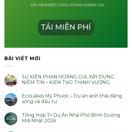
BÀI VIẾT MỚI
SỰ KIỆN PHAN HOÀNG GIA: XÂY DỰNG
NIỀM TIN – KIẾN TẠO THỊNH VƯỢNG
Không
có
EcoLakes Mỹ Phước – Dự án sinh thái đáng
bình
luận
sống và đầu tư
ở
SỰ
Không
KIỆN
có
Tổng Hợp 7+ Dự Án Nhà Phố Bình Dương
PHAN
bình
HOÀNG
luận
Mới Nhất 2026
GIA:
ở
XÂY
EcoLakes
Không
DỰNG
Mỹ
có