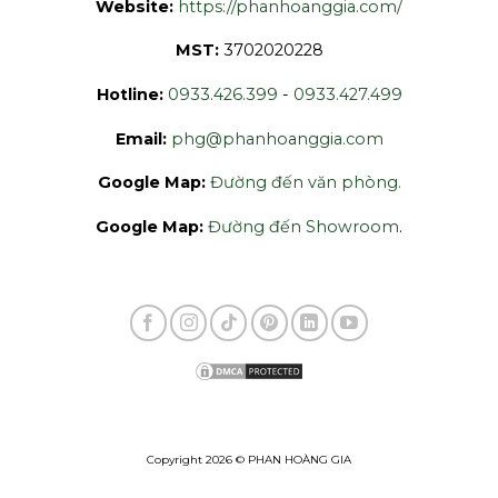
Website:
https://phanhoanggia.com/
MST:
3702020228
Hotline:
0933.426.399
-
0933.427.499
Email:
phg@phanhoanggia.com
Google Map:
Đường đến văn phòng.
Google Map:
Đường đến Showroom
.
Copyright 2026 © PHAN HOÀNG GIA