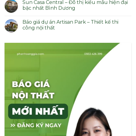
Sun Casa Central – Đô thị kiểu mẫu hiện đại
NIỀM
Phước
bình
TIN
–
luận
bậc nhất Bình Dương
–
Dự
ở
KIẾN
án
Tổng
Không
TẠO
sinh
Hợp
có
Báo giá dự án Artisan Park – Thiết kế thi
THỊNH
thái
7+
bình
VƯỢNG
đáng
Dự
luận
công nội thất
sống
Án
ở
và
Nhà
Sun
Không
đầu
Phố
Casa
có
tư
Bình
Central
bình
Dương
–
luận
Mới
Đô
ở
Nhất
thị
Báo
2026
kiểu
giá
mẫu
dự
hiện
án
đại
Artisan
bậc
Park
nhất
–
Bình
Thiết
Dương
kế
thi
công
nội
thất