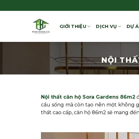
Bỏ
qua
nội
GIỚI THIỆU
DỊCH VỤ
DỰ 
dung
NỘI THẤ
Nội thất căn hộ Sora Gardens 86m2
đ
cầu sống mà còn tạo nên một không gia
thất cao cấp, căn hộ 86m2 sẽ mang đến