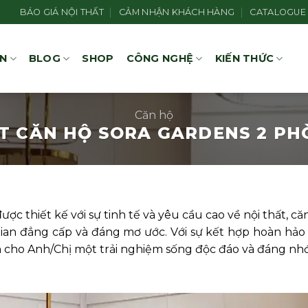
BÁO GIÁ NỘI THẤT
CẢM NHẬN KHÁCH HÀNG
CATALOGUE
ÁN
BLOG
SHOP
CÔNG NGHỆ
KIẾN THỨC
Căn hộ
T CĂN HỘ SORA GARDENS 2 P
ược thiết kế với sự tinh tế và yêu cầu cao về nội thất,
n đẳng cấp và đáng mơ ước. Với sự kết hợp hoàn hảo g
 cho Anh/Chị một trải nghiệm sống độc đáo và đáng nhớ