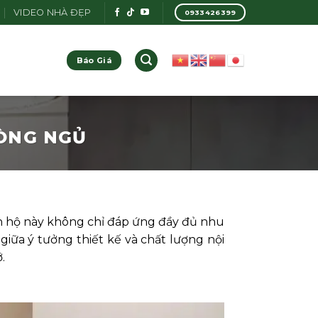
VIDEO NHÀ ĐẸP
0933426399
Báo Giá
HÒNG NGỦ
 căn hộ này không chỉ đáp ứng đầy đủ nhu
iữa ý tưởng thiết kế và chất lượng nội
.