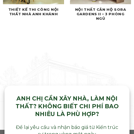
THIẾT KẾ THI CÔNG NỘI
NỘI THẤT CĂN HỘ SORA
THẤT NHÀ ANH KHÁNH
GARDENS II – 3 PHÒNG
NGỦ
ANH CHỊ CẦN XÂY NHÀ, LÀM NỘI
THẤT? KHÔNG BIẾT CHI PHÍ BAO
NHIÊU LÀ PHÙ HỢP?
Để lại yêu cầu và nhận báo giá từ Kiến trúc