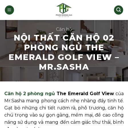
Bỏ
qua
nội
dung
Căn hộ
NỘI THẤT CĂN HỘ 02
PHÒNG NGỦ THE
EMERALD GOLF VIEW –
MR.SASHA
Căn hộ 2 phòng ngủ
The Emerald Golf View
của
Mr.Sasha mang phong cách nhẹ nhàng đầy tinh tế.
Gạt bỏ những chi tiết rườm rà, phô trương, căn hộ
chú trọng vào sự gọn gàng, mềm mại, đề cao công
năng sử dụng và mang đến cảm giác thư thái, bình