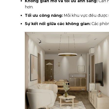
Không gian mở và tối ưu ánh sáng:
Căn h
hơn.
Tối ưu công năng:
Mỗi khu vực đều được s
Sự kết nối giữa các không gian:
Các phòng