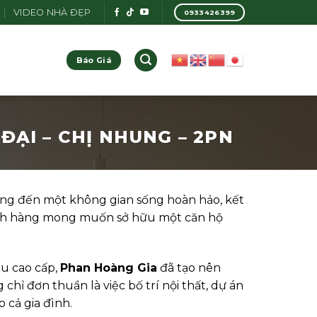
VIDEO NHÀ ĐẸP
0933426399
Báo Giá
ĐẠI – CHỊ NHUNG – 2PN
ng đến một không gian sống hoàn hảo, kết
hách hàng mong muốn sở hữu một căn hộ
ệu cao cấp,
Phan Hoàng Gia
đã tạo nên
ỉ đơn thuần là việc bố trí nội thất, dự án
 cả gia đình.