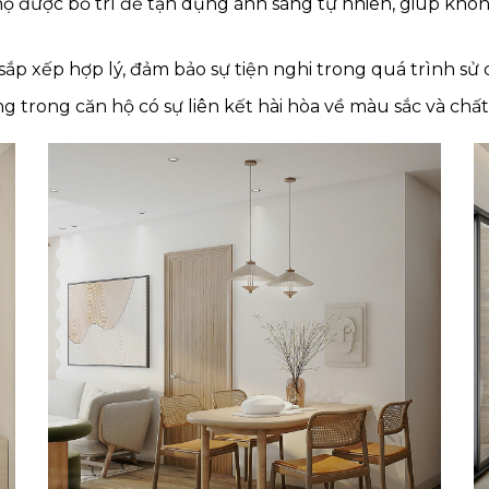
ộ được bố trí để tận dụng ánh sáng tự nhiên, giúp khôn
ắp xếp hợp lý, đảm bảo sự tiện nghi trong quá trình sử
 trong căn hộ có sự liên kết hài hòa về màu sắc và chất