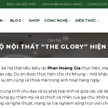
BÁO GIÁ NỘI THẤT
CẢM NHẬN KHÁCH HÀNG
CATALOGUE
ÁN
BLOG
SHOP
CÔNG NGHỆ
KIẾN THỨC
Căn hộ
Ộ NỘI THẤT “THE GLORY” HIỆN 
 kế nội thất tiêu biểu do
Phan Hoàng Gia
thực hiện, ma
i cao cấp. Dự án được thực hiện cho chị Nhung – một k
 sự ấm cúng và thoải mái trong sinh hoạt hàng ngày.
rung tính chủ đạo và sự phối hợp tinh tế giữa các vật li
ng gu thẩm mỹ và sở thích cá nhân của gia chủ. Không ch
ng và nghệ thuật, mang lại trải nghiệm sống trọn vẹn cho