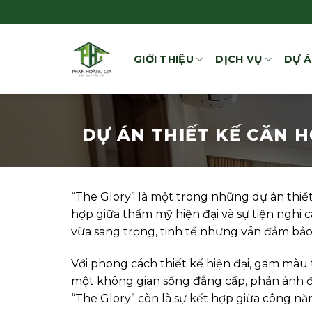
Bỏ
qua
nội
GIỚI THIỆU
DỊCH VỤ
DỰ 
dung
DỰ ÁN THIẾT KẾ CĂN H
“The Glory” là một trong những dự án thiết
hợp giữa thẩm mỹ hiện đại và sự tiện ngh
vừa sang trọng, tinh tế nhưng vẫn đảm bảo
Với phong cách thiết kế hiện đại, gam màu t
một không gian sống đẳng cấp, phản ánh đú
“The Glory” còn là sự kết hợp giữa công nă