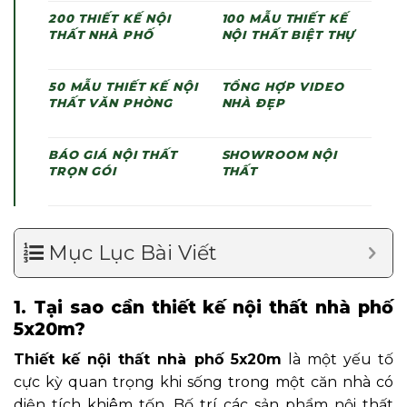
200
THIẾT KẾ NỘI
100
MẪU THIẾT KẾ
THẤT NHÀ PHỐ
NỘI THẤT BIỆT THỰ
50
MẪU THIẾT KẾ NỘI
TỔNG HỢP VIDEO
THẤT VĂN PHÒNG
NHÀ ĐẸP
BÁO GIÁ NỘI THẤT
SHOWROOM NỘI
TRỌN GÓI
THẤT
Mục Lục Bài Viết
1. Tại sao cần thiết kế nội thất nhà phố
5x20m?
Thiết kế nội thất nhà phố 5x20m
là một yếu tố
cực kỳ quan trọng khi sống trong một căn nhà có
diện tích khiêm tốn. Bố trí các sản phẩm nội thất