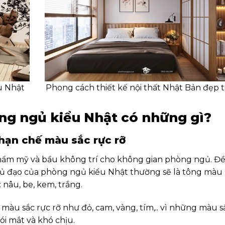
u Nhật
Phong cách thiết kế nội thất Nhật Bản đẹp t
òng ngủ kiểu Nhật có những gì?
hạn chế màu sắc rực rỡ
thẩm mỹ và bầu không trí cho không gian phòng ngủ. Đề
hủ đạo của phòng ngủ kiểu Nhật thường sẽ là tông màu
 nâu, be, kem, trắng.
àu sắc rực rỡ như đỏ, cam, vàng, tím,.. vì những màu s
ói mắt và khó chịu.