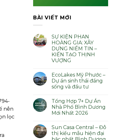
BÀI VIẾT MỚI
SỰ KIỆN PHAN
HOÀNG GIA: XÂY
DỰNG NIỀM TIN –
KIẾN TẠO THỊNH
VƯỢNG
Không
có
EcoLakes Mỹ Phước –
bình
luận
Dự án sinh thái đáng
ở
sống và đầu tư
SỰ
KIỆN
Không
PHAN
có
HOÀNG
794-
Tổng Hợp 7+ Dự Án
bình
GIA:
luận
Nhà Phố Bình Dương
XÂY
ế nên
ở
DỰNG
Mới Nhất 2026
EcoLakes
NIỀM
ọn lọc
Mỹ
TIN
Không
Phước
–
có
–
Sun Casa Central – Đô
KIẾN
bình
Dự
TẠO
luận
thị kiểu mẫu hiện đại
án
ra
ở
THỊNH
sinh
bậc nhất Bình Dương
Tổng
VƯỢNG