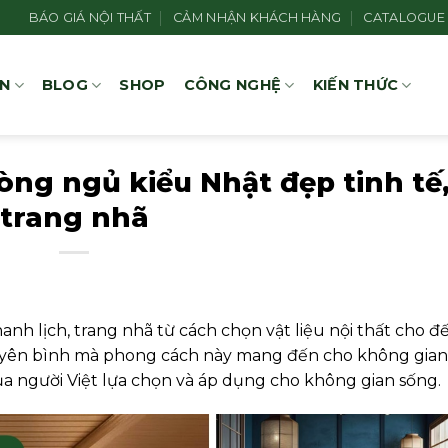
BÁO GIÁ NỘI THẤT
CẢM NHẬN KHÁCH HÀNG
CATALOGUE
ÁN
BLOG
SHOP
CÔNG NGHỆ
KIẾN THỨC
ng ngủ kiểu Nhật đẹp tinh tế
trang nhã
h lịch, trang nhã từ cách chọn vật liệu nội thất cho đ
ng, yên bình mà phong cách này mang đến cho không gian
a người Việt lựa chọn và áp dụng cho không gian sống.