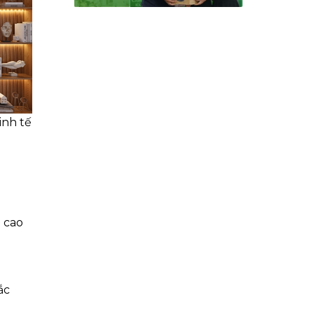
inh tế
 cao
ắc