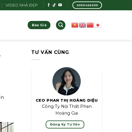
VIDEO NHÀ ĐẸP
0933426399
Báo Giá
,
TƯ VẤN CÙNG
ến
CEO PHAN THỊ HOÀNG DIỆU
Công Ty Nội Thất Phan
Hoàng Gia
Đăng Ký Tư Vấn