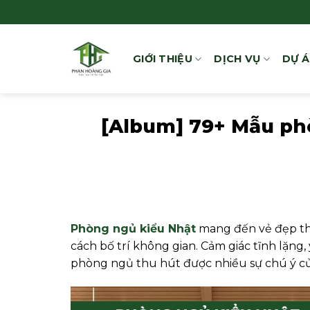
Bỏ
qua
nội
GIỚI THIỆU
DỊCH VỤ
DỰ 
dung
[Album] 79+ Mẫu phò
Phòng ngủ kiểu Nhật
mang đến vẻ đẹp than
cách bố trí không gian. Cảm giác tĩnh lặ
phòng ngủ thu hút được nhiều sự chú ý củ