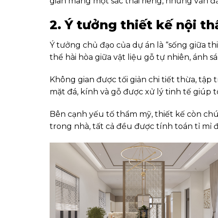
gian mang một sắc thái riêng, nhưng vẫn đ
2. Ý tưởng thiết kế nội th
Ý tưởng chủ đạo của dự án là “sống giữa t
thể hài hòa giữa vật liệu gỗ tự nhiên, ánh 
Không gian được tối giản chi tiết thừa, tậ
mặt đá, kính và gỗ được xử lý tinh tế giúp 
Bên cạnh yếu tố thẩm mỹ, thiết kế còn chú t
trong nhà, tất cả đều được tính toán tỉ mỉ 