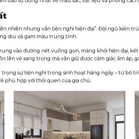
ảm bảo sự đồng nhất về màu sắc, vật liệu và phong cách
ất
hiên nhiên nhưng vẫn tiện nghi hiện đại”. Đội ngũ kiến 
sáng dịu và gam màu trung tính.
p trung vào đường nét vuông gọn, mảng khối hiện đại, kế
tôn lên vẻ sang trọng mà vẫn giữ được cảm giác ấm áp, gầ
rọng sự tiện nghi trong sinh hoạt hàng ngày – từ bố trí l
để phù hợp với thói quen của gia chủ.