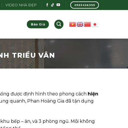
VIDEO NHÀ ĐẸP
0933426399
Báo Giá
NH TRIỀU VÂN
n sống được định hình theo phong cách
hiện
h xung quanh, Phan Hoàng Gia đã tận dụng
, khu bếp – ăn, và 3 phòng ngủ. Mỗi không