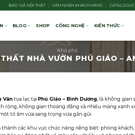
BÁO GIÁ NỘI THẤT
CẢM NHẬN KHÁCH HÀNG
CATALOGUE
ÁN
BLOG
SHOP
CÔNG NGHỆ
KIẾN THỨC
Nhà phố
I THẤT NHÀ VƯỜN PHÚ GIÁO – A
u Vân
tọa lạc tại
Phú Giáo – Bình Dương
, là không gia
n tích rộng, không gian thoáng đãng và nhiều mảng xan
n một tổ ấm vừa sang trọng vừa gần gũi.
hia thành các khu vực chức năng riêng biệt: phòng khách