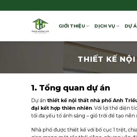
Bỏ
qua
nội
GIỚI THIỆU
DỊCH VỤ
DỰ 
dung
THIẾT KẾ NỘ
1. Tổng quan dự án
Dự án
thiết kế nội thất nhà phố Anh Triề
đại kết hợp thiên nhiên
. Với lợi thế diệ
tối đa yếu tố ánh sáng – gió trời để tạo nê
Nhà phố được thiết kế với bố cục 1 trệt, c