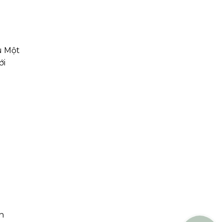
u Một
ới
àn