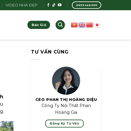
VIDEO NHÀ ĐẸP
0933426399
Báo Giá
TƯ VẤN CÙNG
nh
CEO PHAN THỊ HOÀNG DIỆU
ấu
Công Ty Nội Thất Phan
g.
Hoàng Gia
Đăng Ký Tư Vấn