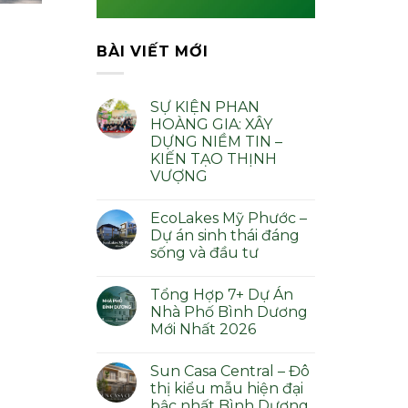
BÀI VIẾT MỚI
SỰ KIỆN PHAN
HOÀNG GIA: XÂY
DỰNG NIỀM TIN –
KIẾN TẠO THỊNH
VƯỢNG
Không
có
EcoLakes Mỹ Phước –
bình
luận
Dự án sinh thái đáng
ở
sống và đầu tư
SỰ
KIỆN
Không
PHAN
có
HOÀNG
Tổng Hợp 7+ Dự Án
bình
GIA:
luận
Nhà Phố Bình Dương
XÂY
ở
DỰNG
Mới Nhất 2026
EcoLakes
NIỀM
Mỹ
TIN
Không
Phước
–
có
–
Sun Casa Central – Đô
KIẾN
bình
Dự
TẠO
luận
thị kiểu mẫu hiện đại
án
ở
THỊNH
sinh
bậc nhất Bình Dương
Tổng
VƯỢNG