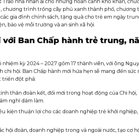
:
Trao nhà nhân ái cho những hoàn cảnh khó khăn, chư
, chương trình trồng cây phủ xanh thành phố, chương 
n các gia đình chính sách, tặng quà cho trẻ em ngày tru
ện, bảo vệ môi trường và an sinh xã hội.
 với Ban Chấp hành trẻ trung, n
ới nhiệm kỳ 2024 – 2027 gồm 17 thành viên, với ông Ngu
ch chi hội. Ban Chấp hành mới hứa hẹn sễ mang đến sức
 triển đột phá:
inh thần đoàn kết, đổi mới trong hoạt động của Chi hội,
dám nghĩ dám làm.
ều kiện thuận lợi cho các doanh nghiệp trẻ khởi nghiệp,
các hội đoàn, doanh nghiệp trong và ngoài nước, tạo cơ h