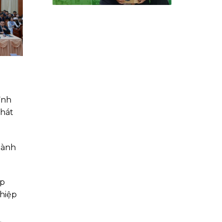
ỉnh
phát
thành
áp
ghiệp