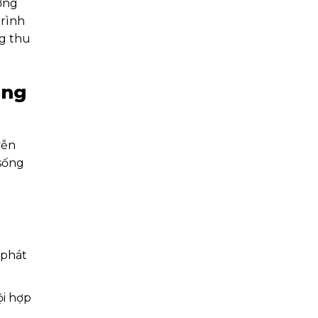
ơng
trình
ng thu
ăng
yễn
 sống
 phát
ội hợp