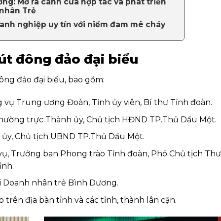
ơng: Mở ra cánh cửa hợp tác và phát triển
nhân Trẻ
oanh nghiệp uy tín với niềm đam mê cháy
hút đông đảo đại biểu
đông đảo đại biểu, bao gồm:
 vụ Trung ương Đoàn, Tỉnh ủy viên, Bí thư Tỉnh đoàn.
hường trực Thành ủy, Chủ tịch HĐND TP.Thủ Dầu Một.
 ủy, Chủ tịch UBND TP.Thủ Dầu Một.
vụ, Trưởng ban Phong trào Tỉnh đoàn, Phó Chủ tịch Th
ỉnh.
i Doanh nhân trẻ Bình Dương.
 trên địa bàn tỉnh và các tỉnh, thành
lân cận.