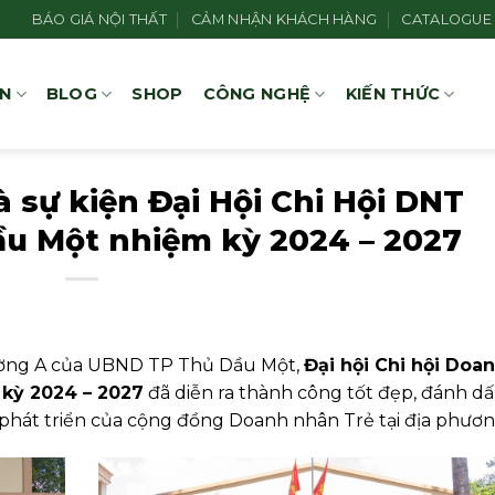
BÁO GIÁ NỘI THẤT
CẢM NHẬN KHÁCH HÀNG
CATALOGUE
ÁN
BLOG
SHOP
CÔNG NGHỆ
KIẾN THỨC
 sự kiện Đại Hội Chi Hội DNT
u Một nhiệm kỳ 2024 – 2027
rường A của UBND TP Thủ Dầu Một,
Đại hội Chi hội Doa
kỳ 2024 – 2027
đã diễn ra thành công tốt đẹp, đánh d
phát triển của cộng đồng Doanh nhân Trẻ tại địa phươn