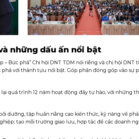
 và những dấu ấn nổi bật
ập – Bức phá” Chi hội DNT TDM nói riêng và chị hội DNT t
phá với thành tựu nổi bật. Góp phần đóng góp vào sự 
ìn lại quá trình 12 năm hoạt động đầy tự hào, với những 
bồi dưỡng, tập huấ
n nâng cao kiến thức, kỹ năng về ph
nghiệp; tạo môi trường giao lưu, hợp tác để các doanh n