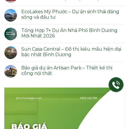
Không
có
EcoLakes Mỹ Phước – Dự án sinh thái đáng
bình
luận
sống và đầu tư
ở
SỰ
Không
KIỆN
có
Tổng Hợp 7+ Dự Án Nhà Phố Bình Dương
PHAN
bình
HOÀNG
luận
Mới Nhất 2026
GIA:
ở
XÂY
EcoLakes
Không
DỰNG
Mỹ
có
Sun Casa Central – Đô thị kiểu mẫu hiện đại
NIỀM
Phước
bình
TIN
–
luận
bậc nhất Bình Dương
–
Dự
ở
KIẾN
án
Tổng
Không
TẠO
sinh
Hợp
có
Báo giá dự án Artisan Park – Thiết kế thi
THỊNH
thái
7+
bình
VƯỢNG
đáng
Dự
luận
công nội thất
sống
Án
ở
và
Nhà
Sun
Không
đầu
Phố
Casa
có
tư
Bình
Central
bình
Dương
–
luận
Mới
Đô
ở
Nhất
thị
Báo
2026
kiểu
giá
mẫu
dự
hiện
án
đại
Artisan
bậc
Park
nhất
–
Bình
Thiết
Dương
kế