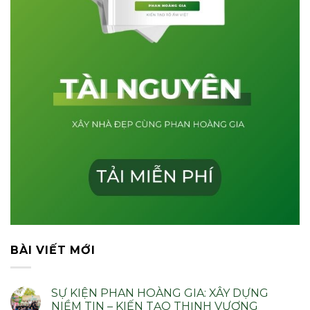
BÀI VIẾT MỚI
SỰ KIỆN PHAN HOÀNG GIA: XÂY DỰNG
NIỀM TIN – KIẾN TẠO THỊNH VƯỢNG